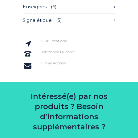
Enseignes
(6)
Signalétique
(5)
Our Locations
20 St Street, New York
Telephone Number
+114 554 888
Email Address
info@codeless.co
Intéressé(e) par nos
produits ? Besoin
d’informations
supplémentaires ?