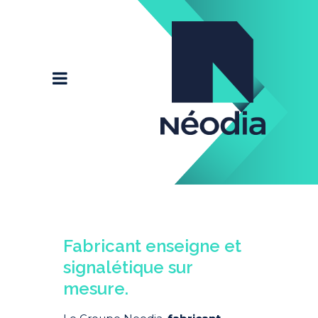
Fabricant enseigne et
signalétique sur
mesure.