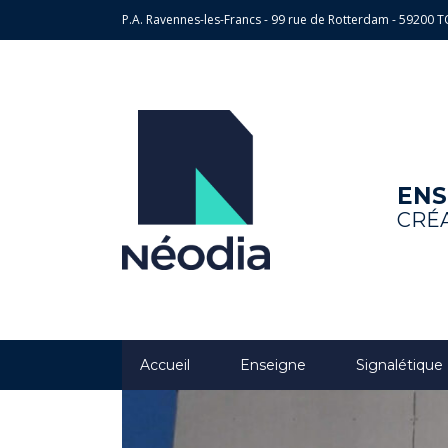
P.A. Ravennes-les-Francs - 99 rue de Rotterdam - 5920
ENS
CRÉA
Accueil
Enseigne
Signalétique