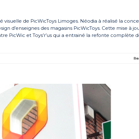
té visuelle de PicWicToys Limoges. Néodia à réalisé la conce
 design d’enseignes des magasins PicWicToys. Cette mise à jo
entre PicWic et Toys’r’us qui a entrainé la refonte complète d
Re