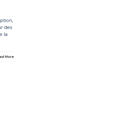
ption,
ur des
e la
ad More