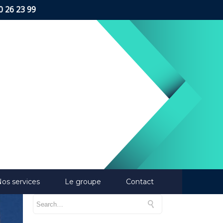
0 26 23 99
 the latest design trends
os services
Le groupe
Contact