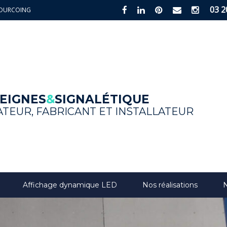
03 2
0 TOURCOING
Create your online business with
EIGNES
&
SIGNALÉTIQUE
TEUR, FABRICANT ET INSTALLATEUR
Affichage dynamique LED
Nos réalisations
N