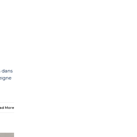
s dans
seigne
ad More