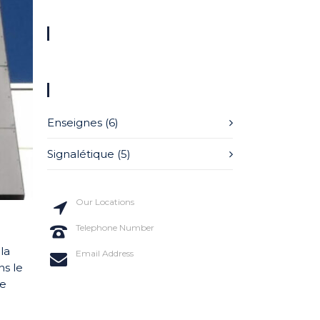
ARCHIVES
CATÉGORIES
Enseignes
(6)
Signalétique
(5)
Our Locations
20 St Street, New York
Telephone Number
+114 554 888
la
Email Address
info@codeless.co
ns le
ue