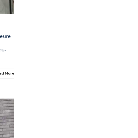
ieure
mi-
ad More