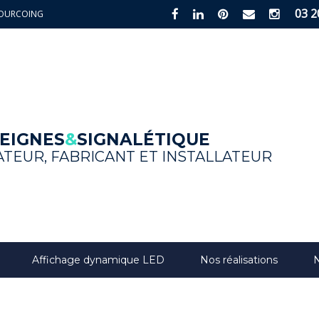
03 2
0 TOURCOING
Create your online business with
EIGNES
&
SIGNALÉTIQUE
TEUR, FABRICANT ET INSTALLATEUR
Affichage dynamique LED
Nos réalisations
N