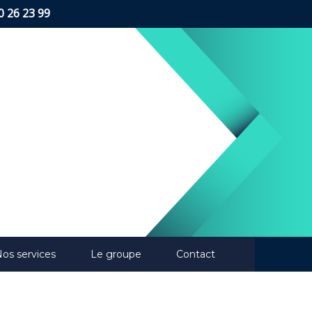
0 26 23 99
 the latest design trends
os services
Le groupe
Contact