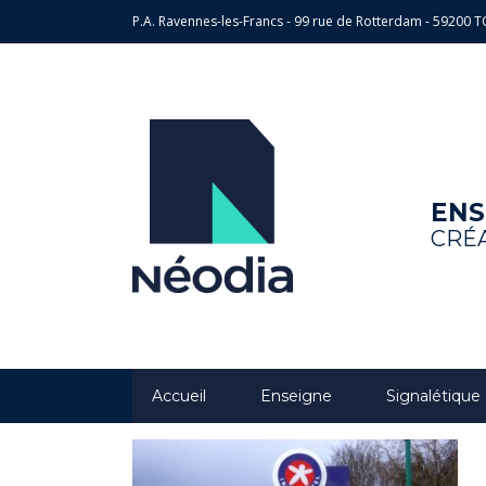
P.A. Ravennes-les-Francs - 99 rue de Rotterdam - 5920
ENS
CRÉA
Accueil
Enseigne
Signalétique