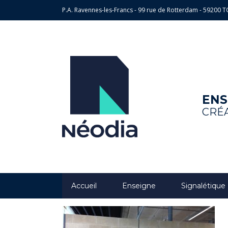
P.A. Ravennes-les-Francs - 99 rue de Rotterdam - 5920
ENS
CRÉA
Accueil
Enseigne
Signalétique