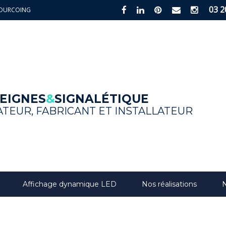
03 2
0 TOURCOING
Create your online business with
EIGNES
&
SIGNALÉTIQUE
TEUR, FABRICANT ET INSTALLATEUR
Affichage dynamique LED
Nos réalisations
N