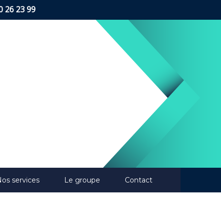
0 26 23 99
 the latest design trends
os services
Le groupe
Contact